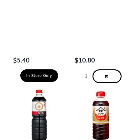
$
5.40
$
10.80
In Store Only