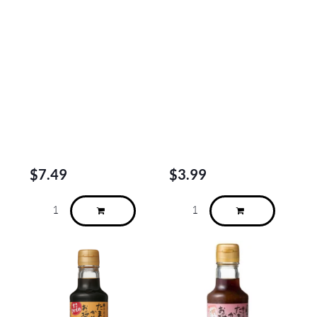
$
7.49
$
3.99